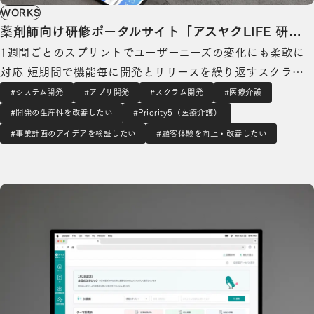
WORKS
薬剤師向け研修ポータルサイト「アスヤクLIFE 研
1週間ごとのスプリントでユーザーニーズの変化にも柔軟に
修」の開発
対応 短期間で機能毎に開発とリリースを繰り返すスクラム
開発によって、スピーディかつ柔軟にプロジェクトを進めま
#システム開発
#アプリ開発
#スクラム開発
#医療介護
した。プロジェクト開始後、新型コロナウイルスの流行によ
#開発の生産性を改善したい
#Priority5（医療介護）
りオンライン研修機能のニーズが急激に高まった際も、関連
#事業計画のアイデアを検証したい
#顧客体験を向上・改善したい
機能の優先度を上げて開発を行うなど、柔軟に対…
薬局向けDI (薬剤情報) ポータルサービス「アスヤク薬局ポータル」の開発の詳細を見る