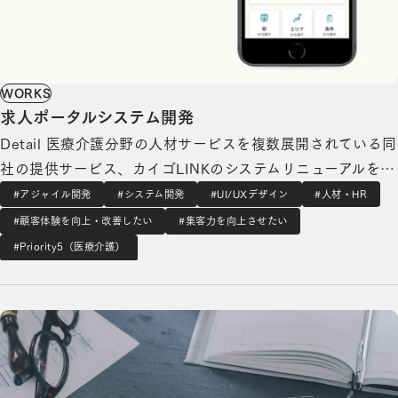
WORKS
求人ポータルシステム開発
Detail 医療介護分野の人材サービスを複数展開されている同
社の提供サービス、カイゴLINKのシステムリニューアルを
担当しました。アジャイル開発のプロジェクトで、技術は
#アジャイル開発
#システム開発
#UI/UXデザイン
#人材・HR
Ruby on Rails , React を採用しております。 精緻なユーザ
#顧客体験を向上・改善したい
#集客力を向上させたい
ーフローの設計は UXデザイナーを中心に進行 …
#Priority5（医療介護）
ウェブサイトリニューアルの詳細を見る