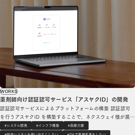
WORKS
薬剤師向け認証認可サービス「アスヤクID」の開発
認証認可サービスによるプラットフォームの構築 認証認可
を行うアスヤクID を構築することで、ネクスウェイ様が展
開するアスヤクシリーズの各サービスを薬剤師が利用する際
#システム開発
#インフラ構築
#医療介護
に、アスヤクID の一つのアカウントで全てのサービスを利
#既存システムを使いやすくしたい
#DXで業務変革をしたい