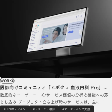
WORKS
医師向けコミュニティ「ヒポクラ 血液内科 Pro」の
徹底的なユーザーニーズ/サービス価値の分析と機能への落
デザインリニューアル
とし込み プロジェクト立ち上げ時のサービスは、主に「会
員医師が相談したいとき」という限定的な場面での利用に留
#UI/UXデザイン
#リサーチ・検証
#マーケティング支援