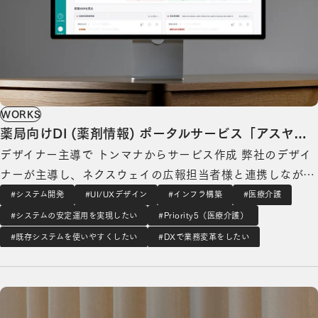
WORKS
薬局向けDI (薬剤情報) ポータルサービス「アスヤク
デザイナー主導で トンマナからサービス作成 弊社のデザイ
薬局ポータル」の開発
ナーが主導し、ネクスウェイの広報担当者様と連携しながら
薬剤師向けサービスのデザインを作成しました。サービスの
#システム開発
#UI/UXデザイン
#インフラ構築
#医療介護
トンマナの作成から弊社デザイナーが担当しており、既存の
#システムの安定運用を実現したい
#Priority5（医療介護）
アスヤクシリーズ（アスヤクLIFE・研修 等）のサービスと
#既存システムを使いやすくしたい
#DXで業務変革をしたい
被らないように配慮しつつ、信頼感を意識…
薬剤師向け認証認可サービス「アスヤクID」の開発の詳細を見る