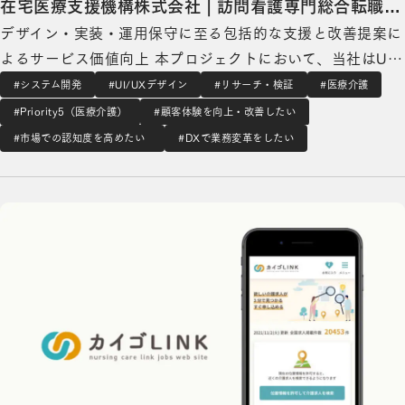
在宅医療支援機構株式会社 | 訪問看護専門総合転職支
デザイン・実装・運用保守に至る包括的な支援と改善提案に
援サービス「NsPace Career」の開発
よるサービス価値向上 本プロジェクトにおいて、当社はUX
デザインや機能実装、運用保守まで包括的な支援を実施。さ
#システム開発
#UI/UXデザイン
#リサーチ・検証
#医療介護
らに、単に要求されたものを作るだけではなく、当社として
#Priority5（医療介護）
#顧客体験を向上・改善したい
最善と考えるユーザー体験やサービスの機能を提案しまし
#市場での認知度を高めたい
#DXで業務変革をしたい
た。一例として、本サービスの開始にあたっては…
求人ポータルシステム開発の詳細を見る