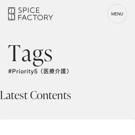
MENU
T
a
g
s
#Priority5（医療介護）
Latest Contents
スパイスファクトリー、京都大学・今村知彦 特定助教が主導する「子供と死別した遺族支援の