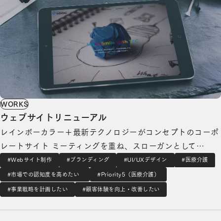
WORKS
ウェブサイトリニューアル
レインボーカラー＋最新テクノロジーがコンセプトのコーポ
レートサイト ミーティングを重ね、スローガンとして
「Make smile with TEC」をご提案。同社の多様性を受容す
#Webサイト制作
#ブランディング
#UI/UXデザイン
#医療介護
る組織文化に合わせ、テーマカラーはレインボーに設定いた
#市場での認知度を高めたい
#Priority5（医療介護）
しました。フロントエンドにおいては最新技術を投入。写真
#事業戦略を計画したい
#顧客体験を向上・改善したい
撮影からイラストの撮影、コピーライテ…