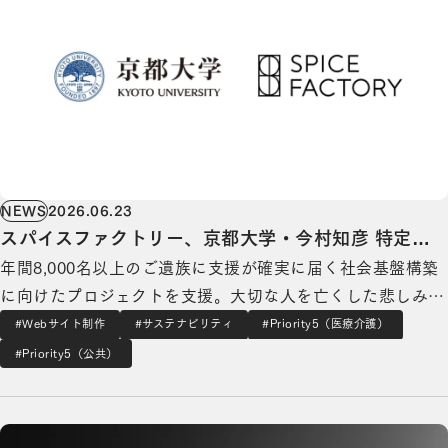
NEWS
2026.06.23
スパイスファクトリー、京都大学・今村知彦 特定助
年間8,000名以上のご遺族に支援が確実に届く社会基盤構築
教が主導する「子供と死別した遺族支援の研究プロジ
に向けたプロジェクトを支援。大切な人を亡くした悲しみに
ェクト」に参画
寄り添う「グリーフケア」にたどり着けるかどうかが「偶
#Webサイト制作
#サステナビリティ
#Priority5（医療介護）
然」に委ねられている現状を変える。 デジタル・トランス
#Priority5（公共）
フォーメーションを支援するスパイスファクトリー株式会社
医師向けコミュニティ「ヒポクラ 血液内科 Pro」のデザインリニューアルの詳細を見る
（本社：東京都港区、代表取締役CEO：高木…