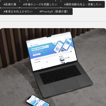
まり、アクティブユーザーの増加が課題でした。そのために
#医療介護
#市場のニーズを把握したい
#顧客体験を向上・改善したい
どのように改善すべきか、プロジェクトは粗い仮説の状態で
#集客力を向上させたい
#Priority5（医療介護）
スタートしました。優れたデザインを実現するた…
薬剤師向け研修ポータルサイト「アスヤクLIFE 研修」の開発の詳細を見る