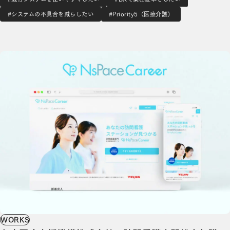
用することができるようになります。これによってサービス
#システムの不具合を減らしたい
#Priority5（医療介護）
間を薬剤師がシームレスに移動できるように…
在宅医療支援機構株式会社 | 訪問看護専門総合転職支援サービス「NsPace Career」の開発
WORKS