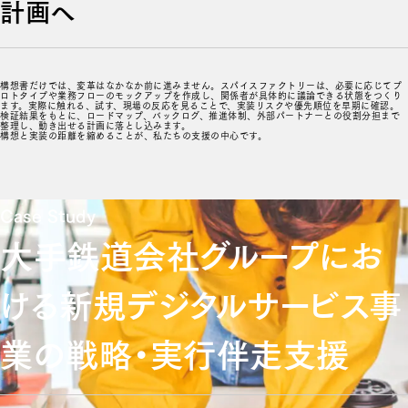
計画へ
構想書だけでは、変革はなかなか前に進みません。スパイスファクトリーは、必要に応じてプ
ロトタイプや業務フローのモックアップを作成し、関係者が具体的に議論できる状態をつくり
ます。実際に触れる、試す、現場の反応を見ることで、実装リスクや優先順位を早期に確認。
検証結果をもとに、ロードマップ、バックログ、推進体制、外部パートナーとの役割分担まで
整理し、動き出せる計画に落とし込みます。
構想と実装の距離を縮めることが、私たちの支援の中心です。
Case Study
大手鉄道会社グループにお
ける新規デジタルサービス事
業の戦略・実行伴走支援