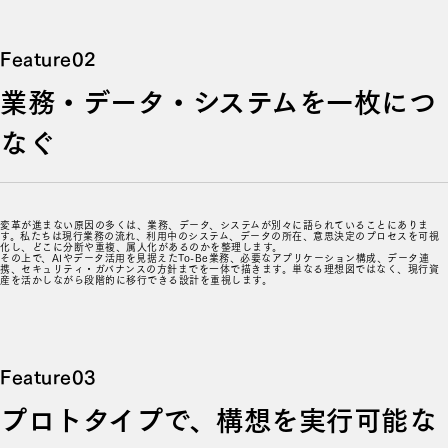
業務・データ・システムを一枚につ
なぐ
変革が進まない原因の多くは、業務、データ、システムが別々に語られていることにありま
す。私たちは現行業務の流れ、利用中のシステム、データの所在、意思決定のプロセスを可視
化し、どこに分断や重複、属人化があるのかを整理します。
その上で、AIやデータ活用を見据えたTo-Be業務、必要なアプリケーション構成、データ連
携、セキュリティ・ガバナンスの方針までを一体で描きます。単なる理想図ではなく、現行資
産を活かしながら段階的に移行できる設計を重視します。
プロトタイプで、構想を実行可能な