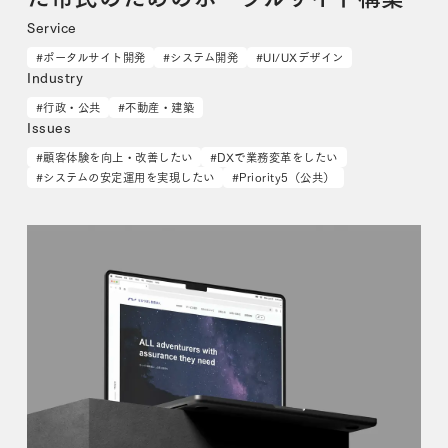
Service
#ポータルサイト開発
#システム開発
#UI/UXデザイン
Industry
#行政・公共
#不動産・建築
Issues
#顧客体験を向上・改善したい
#DXで業務変革をしたい
#システムの安定運用を実現したい
#Priority5（公共）