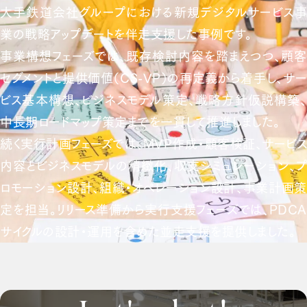
大手鉄道会社グループにおける新規デジタルサービス事
業の戦略アップデートを伴走支援した事例です。
事業構想フェーズでは、既存検討内容を踏まえつつ、顧客
セグメントと提供価値（CS-VP）の再定義から着手し、サー
ビス基本構想、ビジネスモデル策定、戦略方針仮説構築、
中長期ロードマップ策定までを一貫して推進しました。
続く実行計画フェーズでは、MVP作成・顧客検証、サービス
内容とビジネスモデルの精緻化、収支シミュレーション、プ
ロモーション設計、組織・オペレーション設計、事業計画策
定を担当。リリース準備から実行支援フェーズでは、PDCA
サイクルの設計・運用を含めた並走支援を提供しました。