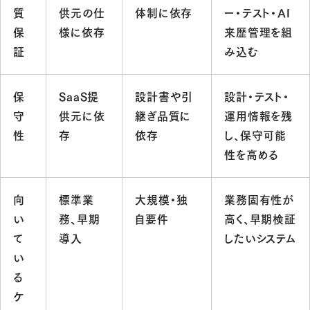
質
供元の仕
体制に依存
ー・テスト・AI
保
様に依存
来歴管理を組
証
み込む
保
SaaS提
設計書や引
設計・テスト・
守
供元に依
継ぎ品質に
運用情報を残
性
存
依存
し、保守可能
性を高める
向
標準業
大規模・独
業務固有性が
い
務、早期
自要件
高く、早期検証
て
導入
したいシステム
い
る
ケ