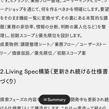
です。ヒアリング、業務フロー整理、ユーザーインタビュー、ワ
ークショップを通じて、何を作るべきかを明確にします。要望
をそのまま機能一覧に変換せず、その裏にある本質的な課
題（業務の非効率、情報の分断、判断の属人化など）を整
理し、初期スコープと優先順位を設計します。
成果物例：課題整理シート／業務フロー／ユーザーストー
リー／価値仮説／優先順位／初期スコープ案
2.Living Spec構築（更新され続ける仕様書
づくり）
探索フェーズの内容を、Living Spec（開発中も更新され続
Summary
ける仕様書）として構造化します。これは一度作って終わり