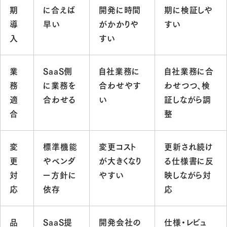
期
に合えば
開発に時間
期に検証しや
導
早い
がかかりや
すい
入
すい
業
SaaS側
自社業務に
自社業務に合
務
に業務を
合わせやす
わせつつ、検
適
合わせる
い
証しながら調
合
整
変
標準機能
変更コスト
更新され続け
更
やベンダ
が大きくなり
る仕様書に反
対
ー方針に
やすい
映しながら対
応
依存
応
品
SaaS提
開発会社の
仕様・レビュ