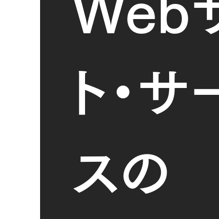
Web
ト・サ
スの