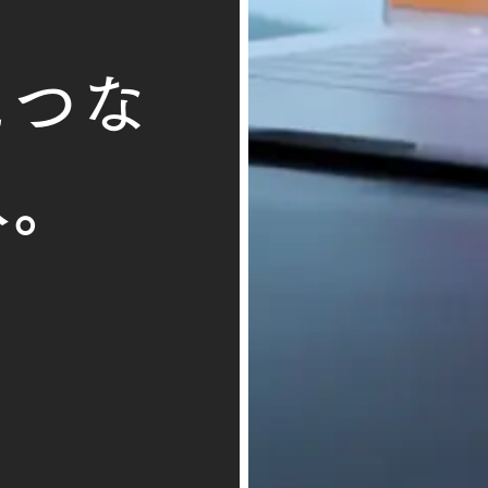


につな
へ。
わせをする
わせをする