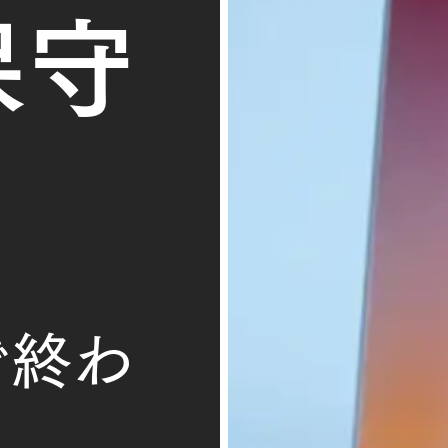
保守
で終わ