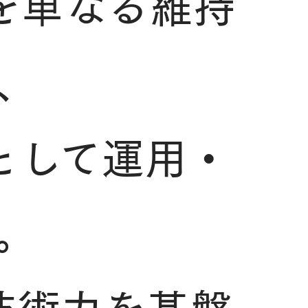
スを単なる維持
、
として運用・
。