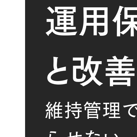
運用
と改善
維持管理