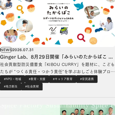
NEWS
2026.07.31
Ginger Lab、8月29日開催「みらいのたからばこ ス
社会貢献型防災備蓄食「KIBOU CURRY」を題材に、こども
ポーツエディション in SAGA」に参画
たちが "つくる責任・つかう責任"を学ぶおしごと体験プログ
ラムを提供 みらいのたからばこ スポーツエディションin
#NPO・地域
#教育・支援
#キャリア教育
#官民連携
SAGA Ginger Lab株式会社（本社：東京都港区、代表取締
#地方創生
#社会貢献
役：流郷 綾乃、以下「Ginger Lab」）は、2026年8月…
社会貢献が社員のエンゲージメントを高める施策になる？現地法人があるフィリピンと日本メ