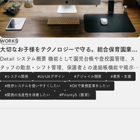
WORKS
大切なお子様をテクノロジーで守る。総合保育園業務
Detail システム概要 機能として園児台帳や登校園管理、ス
管理システム
タッフの勤怠・シフト管理、保護者との連絡帳機能や掲示
板・緊急連絡網、スケジュール共有にファイル管理など、保
#システム開発
#UI/UXデザイン
#アジャイル開発
#教育・支援
育園の運営の根幹部分をほぼすべてカバーすることができま
#既存システムを使いやすくしたい
#DXで業務変革をしたい
す。 また、レスポンシブ対応によるipad表示やITリテラシー
#開発の生産性を改善したい
#Priority5（教育）
の高くない保育スタッフ様でも安心して…