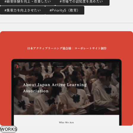
向上・信頼性獲得を目的とし、サービスサイトを制作しまし
#顧客体験を向上・改善したい
#市場での認知度を高めたい
た。The Admissions Officeそのもののコンセ…
#集客力を向上させたい
#Priority5（教育）
コーポレートサイト制作の詳細を見る
WORKS