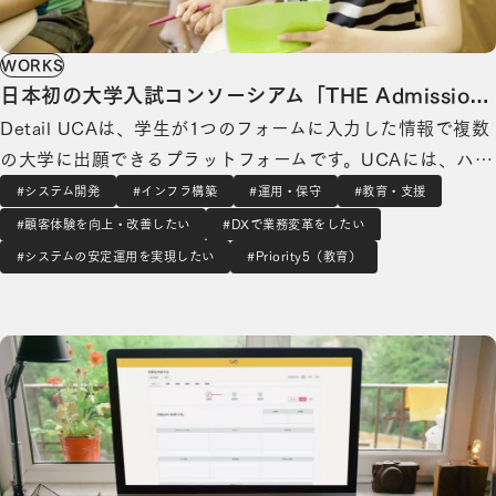
WORKS
日本初の大学入試コンソーシアム「THE Admission
Detail UCAは、学生が1つのフォームに入力した情報で複数
Office」
の大学に出願できるプラットフォームです。UCAには、ハー
バード、プリンストン、ジョンズ・ホプキンスなどの名門大
#システム開発
#インフラ構築
#運用・保守
#教育・支援
学が参加しています。UCA Asiaは、日本の大学が日本語で
#顧客体験を向上・改善したい
#DXで業務変革をしたい
利用でき、国内学生のAO入試や2020年入試改革における多
#システムの安定運用を実現したい
#Priority5（教育）
面的・総合的評価型入試…
大切なお子様をテクノロジーで守る。総合保育園業務管理システムの詳細を見る