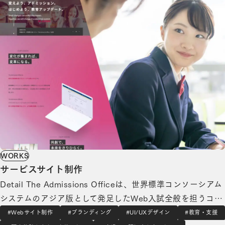
WORKS
サービスサイト制作
Detail The Admissions Officeは、世界標準コンソーシアム
システムのアジア版として発足したWeb入試全般を担うコン
ソーシアム型システムです。 この度、当サービスの認知度
#Webサイト制作
#ブランディング
#UI/UXデザイン
#教育・支援