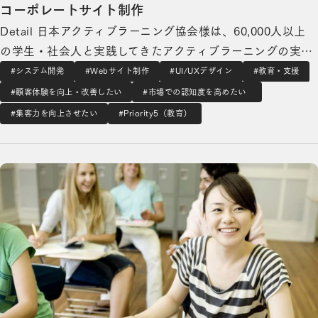
コーポレートサイト制作
Detail 日本アクティブラーニング協会様は、60,000人以上
の学生・社会人と実践してきたアクティブラーニングの実例
から引き出した有形無形のナレッジを、学校教育、企業研修
#システム開発
#Webサイト制作
#UI/UXデザイン
#教育・支援
等、全国の多様な教育現場に役立てるために発足された協会
#顧客体験を向上・改善したい
#市場での認知度を高めたい
です。 提供プログラムの増加に伴い、改めて各プログラム
#集客力を向上させたい
#Priority5（教育）
の見せ方やカテゴライズを定…
日本初の大学入試コンソーシアム「THE Admission Office」の詳細を見る