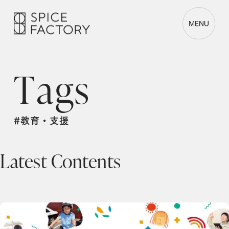
MENU
T
a
g
s
#教育・支援
Latest Contents
Ginger Lab、8月29日開催「みらいのたからばこ スポーツエディション in SAGA」に参画 