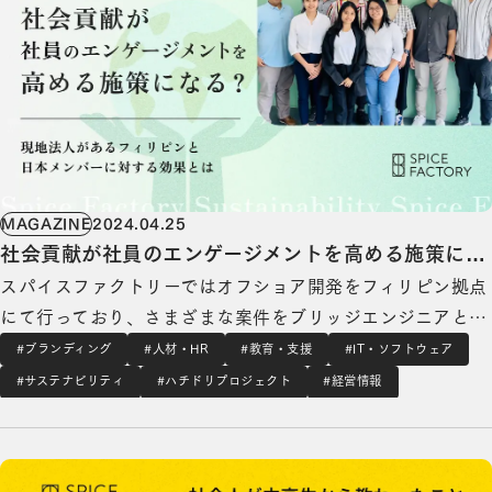
MAGAZINE
2024.04.25
社会貢献が社員のエンゲージメントを高める施策にな
スパイスファクトリーではオフショア開発をフィリピン拠点
る？現地法人があるフィリピンと日本メンバーに対す
にて行っており、さまざまな案件をブリッジエンジニアと現
る効果とは
地エンジニアが密に連携をしてプロジェクトを進めていま
#ブランディング
#人材・HR
#教育・支援
#IT・ソフトウェア
す！ ▼案件事例▼ https://spice-
#サステナビリティ
#ハチドリプロジェクト
#経営情報
factory.co.jp/works/16403/ 今回はオフショア開発メンバー
仕事なのに「心が洗われた」体験とは？社会人が中高生から教えられた〇〇のことの詳細を見
との仕事の進…