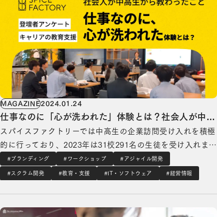
MAGAZINE
2024.01.24
仕事なのに「心が洗われた」体験とは？社会人が中高
スパイスファクトリーでは中高生の企業訪問受け入れを積極
生から教えられた〇〇のこと
的に行っており、2023年は31校291名の生徒を受け入れま
した。受け入れ後には生徒の皆さんの将来への見通しも明る
#ブランディング
#ワークショップ
#アジャイル開発
いものになり、とても良かったという感想も数多くいただい
#スクラム開発
#教育・支援
#IT・ソフトウェア
#経営情報
ています。 https://prtimes.jp/main/html/rd/p/000000…
サービスサイト制作の詳細を見る