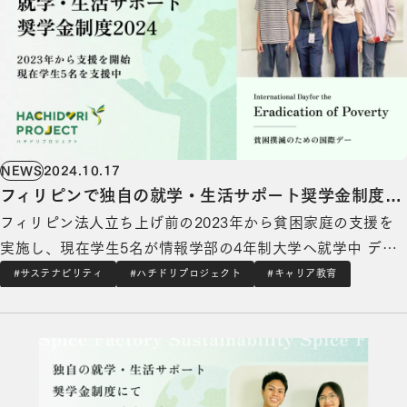
NEWS
2024.10.17
フィリピンで独自の就学・生活サポート奨学金制度
フィリピン法人立ち上げ前の2023年から貧困家庭の支援を
2024～貧困撲滅のための国際デー(International
実施し、現在学生5名が情報学部の4年制大学へ就学中 デジ
Day for the Eradication of Poverty)～
タル・トランスフォーメーションを⽀援するスパイスファク
#サステナビリティ
#ハチドリプロジェクト
#キャリア教育
トリー株式会社（本社：東京都港区、代表取締役CEO：高
独自の就学・生活サポート奨学金制度にて学生2名の追加受入、計5名を教育支援の詳細を見る
木 広之介）は、フィリピンの現地拠点を通じて貧困家庭の
子どもに対する独自の就学・生活サポー…