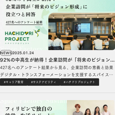
NEWS
2025.01.24
92%の中高生が納得！企業訪問が「将来のビジョン形
427名へのアンケート結果から見る、企業訪問の意義と効果
成」に役立つと回答
デジタル・トランスフォーメーションを⽀援するスパイスフ
ァクトリー株式会社（本社：東京都港区、代表取締役
#キャリア教育
#サステナビリティ
#ハチドリプロジェクト
CEO：高木 広之介「以下、当社」）は、2023年6月から中
フィリピンで独自の就学・生活サポート奨学金制度2024～貧困撲滅のための国際デー(International Day f
高生のキャリア教育の一環として企業訪問の受け入れを行っ
ており、2024年も企業訪問の受け入れ活…