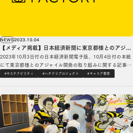
NEWS
2023.10.04
【メディア掲載】日本経済新聞に東京都様とのアジャ
2023年10月3日付の日本経済新聞電子版、10月4日付の本紙
イル開発の取り組みに関する記事が掲載されました
にて東京都様とのアジャイル開発の取り組みに関する記事が
掲載されました。 記事内に登場する、東京都動物愛護相談
#サステナビリティ
#ハチドリプロジェクト
#キャリア教育
センターの多摩支所には、犬の放し飼いや迷い猫などに関す
【社会貢献活動】中学生の企業訪問を4校受け入れ、参加生徒の将来への気持ちが「不安」から
る多くの問い合わせが多い時で年500件以上寄せられ、管理
に伴う書類作成など、煩雑なアナログでの業…