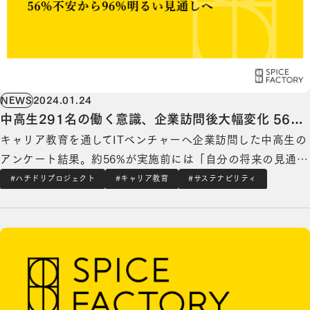
NEWS
2024.01.24
中高生291名の働く意識、企業訪問後大幅変化 56%
キャリア教育を通してITベンチャーへ企業訪問した中高生の
不安から96%明るい見通しへ
アンケート結果。約56%が実施前には「自分の将来の見通し
について不安」と回答したが、実施後は約96%が「自分の将
#ハチドリプロジェクト
#キャリア教育
#サステナビリティ
来の見通しについて明るい」と回答 デジタル・トランスフ
【メディア掲載】日本経済新聞に東京都様とのアジャイル開発の取り組みに関する記事が掲載
ォーメーションを⽀援するスパイスファクトリー株式会社
（本社：東京都港区、代表取締役CEO：高木 …