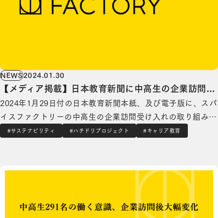
NEWS
2024.01.30
【メディア掲載】日本教育新聞に中高生の企業訪問受
2024年1月29日付の日本教育新聞本紙、及び電子版に、スパ
け入れの取り組みが掲載されました
イスファクトリーの中高生の企業訪問受け入れの取り組みが
掲載されました。 記事内では、当社取締役COO小島の授業
#サステナビリティ
#ハチドリプロジェクト
#キャリア教育
の様子や、当社がキャリア教育に取り組む理由について取締
中高生291名の働く意識、企業訪問後大幅変化 56%不安から96%明るい見通しへの詳細を見る
役CSO流郷が答えた内容などが掲載されています。 今後も
未来ある中高生のキャリア教育…