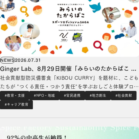
NEWS
2026.07.31
Ginger Lab、8月29日開催「みらいのたからばこ ス
社会貢献型防災備蓄食「KIBOU CURRY」を題材に、こども
ポーツエディション in SAGA」に参画
たちが "つくる責任・つかう責任"を学ぶおしごと体験プログ
ラムを提供 みらいのたからばこ スポーツエディションin
#教育・支援
#NPO・地域
#官民連携
#地方創生
#社会貢献
SAGA Ginger Lab株式会社（本社：東京都港区、代表取締
#キャリア教育
役：流郷 綾乃、以下「Ginger Lab」）は、2026年8月…
92%の中高生が納得！企業訪問が「将来のビジョン形成」に役立つと回答の詳細を見る