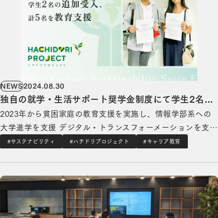
NEWS
2024.08.30
独自の就学・生活サポート奨学金制度にて学生2名の
2023年から貧困家庭の教育支援を実施し、情報学部系への
追加受入、計5名を教育支援
大学進学を支援 デジタル・トランスフォーメーションを⽀
援するスパイスファクトリー株式会社（本社：東京都港区、
#サステナビリティ
#ハチドリプロジェクト
#キャリア教育
代表取締役CEO：高木 広之介）は、フィリピンの現地拠点
スパイスファクトリー、学生のキャリア教育支援を今年も開始、昨年度比1.5倍 50校の受け入
を通じて貧困家庭の子どもに対する独自の就学・生活サポー
ト制度「スパイスキッズ」を通した支援…