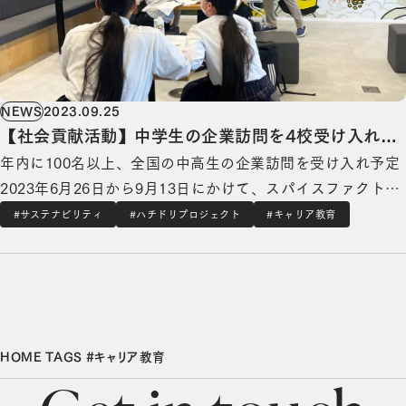
NEWS
2023.09.25
【社会貢献活動】中学生の企業訪問を4校受け入れ、
年内に100名以上、全国の中高生の企業訪問を受け入れ予定
参加生徒の将来への気持ちが「不安」から「明るい見
2023年6月26日から9月13日にかけて、スパイスファクトリ
通し」に逆転
ーでは創業以来”初”の中学生の企業訪問を計4校、21名の皆
#サステナビリティ
#ハチドリプロジェクト
#キャリア教育
さんをお迎えしました ▼4校、全国各地から企業訪問に参加
してくれています。 愛知県の中学校 3年生 5名 東京都の中
学校 2年生 4名 山…
HOME
TAGS
#キャリア教育