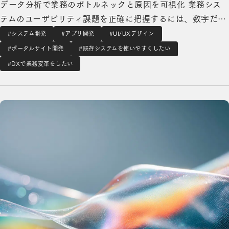
データ分析で業務のボトルネックと原因を可視化 業務シス
テムのユーザビリティ課題を正確に把握するには、数字だけ
では不十分です。システムログで「どの画面で」操作が滞っ
#システム開発
#アプリ開発
#UI/UXデザイン
ているかはわかっても、「なぜ」滞っているのかまでは見え
#ポータルサイト開発
#既存システムを使いやすくしたい
てきません。一方、現場の声だけでは全体像が掴めず、改善
#DXで業務変革をしたい
の優先順位を判断できないという問題もあります…
Webサービス開発の詳細を見る