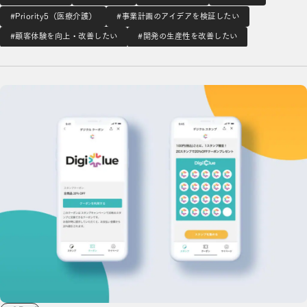
した。プロジェクト開始後、新型コロナウイルスの流行によ
#Priority5（医療介護）
#事業計画のアイデアを検証したい
りオンライン研修機能のニーズが急激に高まった際も、関連
#顧客体験を向上・改善したい
#開発の生産性を改善したい
機能の優先度を上げて開発を行うなど、柔軟に対…
LINEミニアプリ開発における協業の詳細を見る