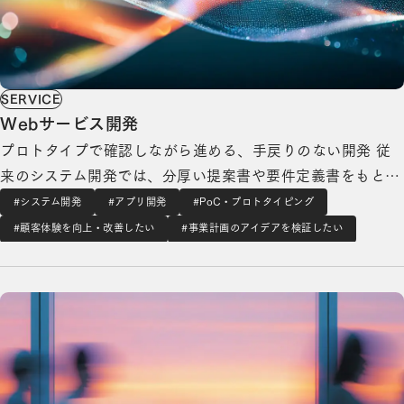
SERVICE
Webサービス開発
プロトタイプで確認しながら進める、手戻りのない開発 従
来のシステム開発では、分厚い提案書や要件定義書をもとに
仕様を決めていくため、完成品を見るまで「本当にイメージ
#システム開発
#アプリ開発
#PoC・プロトタイピング
通りか」がわかりませんでした。実際に開発するものの認識
#顧客体験を向上・改善したい
#事業計画のアイデアを検証したい
のズレが発覚するのはプロジェクト終盤ということも珍しく
PoC・プロトタイピング開発の詳細を見る
なく、手戻りや追加コストの原因になっていまし…