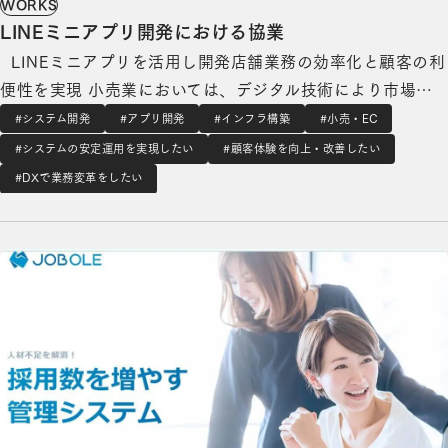
WORKS
LINEミニアプリ開発における協業
LINEミニアプリを活用し開発店舗業務の効率化と顧客の利
便性を実現 小売業においては、デジタル技術により市場に
破壊的な影響を及ぼす、いわゆる「ディスラプター」の存在
#システム開発
#アプリ開発
#インフラ構築
#小売・EC
により、変化への対応が否応なく迫られています。このよう
#システムの安定運用を実現したい
#顧客体験を向上・改善したい
な中で、弊社はデジタル技術を活用した店舗の効率化による
#DXで業務変革をしたい
DX推進を提供しています。 …
自社採用サイトの作成ができる採用管理クラウドシステム「ジョブオレ」の詳細を見る