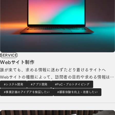
SERVICE
Webサイト制作
誰が来ても、求める情報に迷わずたどり着けるサイトへ
Webサイトの種類によって、訪問者の目的や求める情報は大
きく異なります。コーポレートサイトでは求職者・取引先・
#システム開発
#アプリ開発
#PoC・プロトタイピング
投資家が、サービスサイトでは見込み顧客が、IRサイトでは
#事業計画のアイデアを検証したい
#顧客体験を向上・改善したい
投資家が、ECサイトでは購買検討者が、それぞれ異なる情
薬剤師向け研修ポータルサイト「アスヤクLIFE 研修」の開発の詳細を見る
報を求めています。訪問者の違いを無視した画…