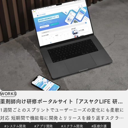
WORKS
薬剤師向け研修ポータルサイト「アスヤクLIFE 研
1週間ごとのスプリントでユーザーニーズの変化にも柔軟に
修」の開発
対応 短期間で機能毎に開発とリリースを繰り返すスクラム
開発によって、スピーディかつ柔軟にプロジェクトを進めま
#システム開発
#アプリ開発
#スクラム開発
#医療介護