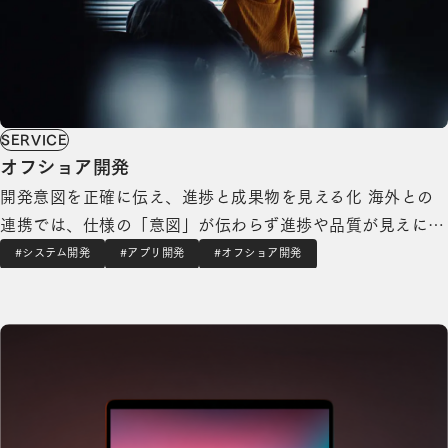
SERVICE
オフショア開発
開発意図を正確に伝え、進捗と成果物を見える化 海外との
連携では、仕様の「意図」が伝わらず進捗や品質が見えにく
いと、判断が遅れ手戻りが増えます。国内開発と同等の透明
#システム開発
#アプリ開発
#オフショア開発
性を前提に、プロジェクトを前に進める体制を整えます。
Webサイト制作の詳細を見る
日本文化と業務文脈を理解したブリッジSE（日本と現地の
橋渡し役）と、経験豊富な日本側PM（プ…