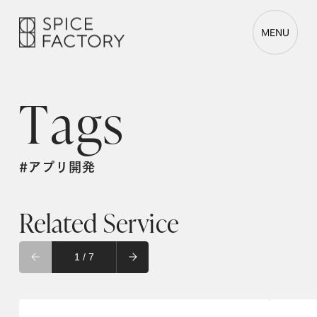
MENU
T
a
g
s
#アプリ開発
Related Service
1 / 7