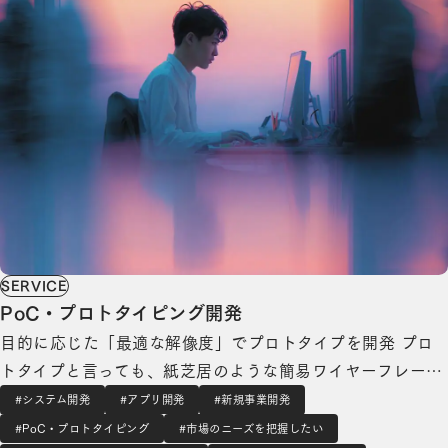
SERVICE
PoC・プロトタイピング開発
目的に応じた「最適な解像度」でプロトタイプを開発 プロ
トタイプと言っても、紙芝居のような簡易ワイヤーフレーム
から、実際に動作するMVP（Minimum Viable Product：実
#システム開発
#アプリ開発
#新規事業開発
用最小限の製品）まで、さまざまな選択肢があります。 プロ
#PoC・プロトタイピング
#市場のニーズを把握したい