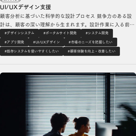
UI/UXデザイン支援
顧客分析に基づいた科学的な設計プロセス 競争力のある設
計は、顧客の深い理解から生まれます。設計作業に入る前
に、必ず顧客分析を実施します。顧客インタビュー、行動観
#デザインシステム
#ポータルサイト開発
#システム開発
察、ユーザビリティテストなどを通じて、どのような状況で
#アプリ開発
#UI/UXデザイン
#市場のニーズを把握したい
サービスを使うのか、どこでつまずくのか、何を期待してい
#既存システムを使いやすくしたい
#顧客体験を向上・改善したい
るのかを明らかにします。この分析をもと…
オフショア開発の詳細を見る