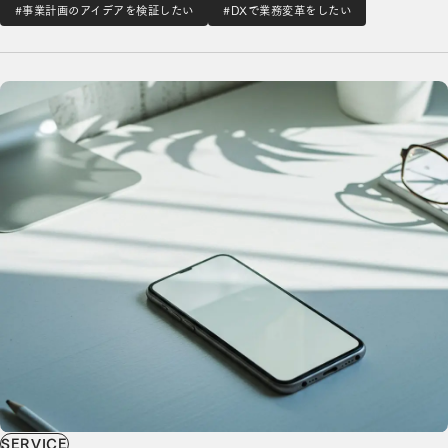
ジェクトの目的・予算・スケジュールに応じて、どの粒度で
#事業計画のアイデアを検証したい
#DXで業務変革をしたい
プロトタイプを…
UI/UXデザイン支援の詳細を見る
SERVICE