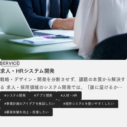
SERVICE
求人・HRシステム開発
戦略・デザイン・開発を分断させず、課題の本質から解決す
る 求人・採用領域のシステム開発では、「誰に届けるか」
という戦略と「どう届けるか」という技術の両方が求められ
#システム開発
#アプリ開発
#人材・HR
ます。しかし多くの場合、戦略はコンサルティング会社、デ
#事業計画のアイデアを検証したい
#既存システムを使いやすくしたい
ザインはデザイン会社、開発は開発会社と分断され、情報が
#顧客体験を向上・改善したい
途切れてしまいます。 営業・U…
Webサービスユーザビリティ改善の詳細を見る