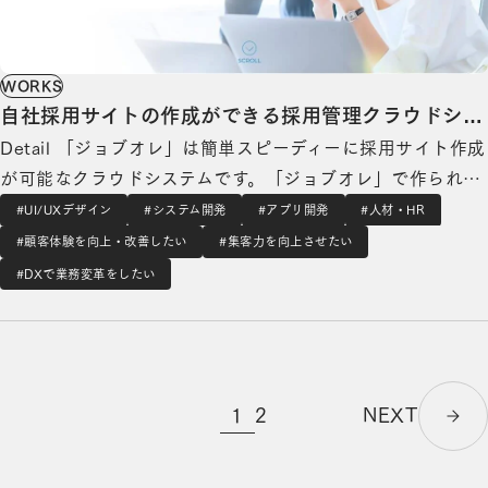
WORKS
自社採用サイトの作成ができる採用管理クラウドシス
Detail 「ジョブオレ」は簡単スピーディーに採用サイト作成
テム「ジョブオレ」
が可能なクラウドシステムです。「ジョブオレ」で作られた
採用サイトは、各種アグリゲートサイトとの連携を予定して
#UI/UXデザイン
#システム開発
#アプリ開発
#人材・HR
いるため、応募数の増加が期待できます。また、イオレ様が
#顧客体験を向上・改善したい
#集客力を向上させたい
10年間以上にわたり運営している求人メディアへの求職者集
#DXで業務変革をしたい
客ノウハウ（アドテクノロジーを駆使…
1
2
NEXT