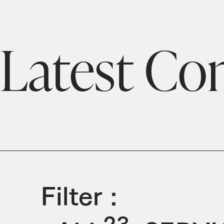
Latest Co
Filter :