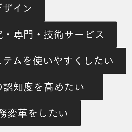
当社では完成したロゴ
Xデザイン
報をもとにWebデザ
究・専門・技術サービス
ブランディングを反映
ステムを使いやすくしたい
分でバリューを発揮し
の認知度を高めたい
高い「ブ
業務変革をしたい