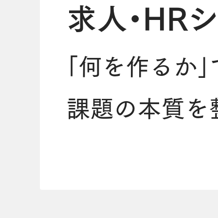
求人・HR
「何を作るか」
課題の本質を