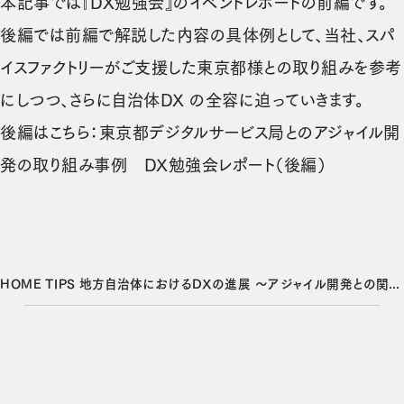
（新しいタブで開きます）
本記事では『DX勉強会』のイベントレポートの前編です。
後編では前編で解説した内容の具体例として、当社、スパ
イスファクトリーがご支援した東京都様との取り組みを参考
にしつつ、さらに自治体DX の全容に迫っていきます。
後編はこちら：
東京都デジタルサービス局とのアジャイル開
（新しいタ
発の取り組み事例 DX勉強会レポート（後編）
HOME
TIPS
地方自治体におけるDXの進展 〜アジャイル開発との関係性とは？～ DX勉強会レポート（前編）