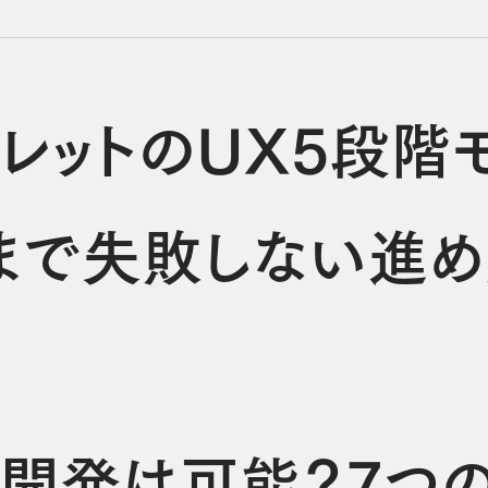
ャレットのUX5段階
まで失敗しない進
ム開発は可能？7つ