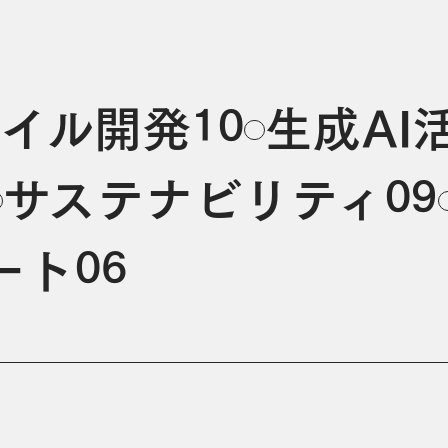
10
イル開発
生成AI
09
サステナビリティ
06
ート