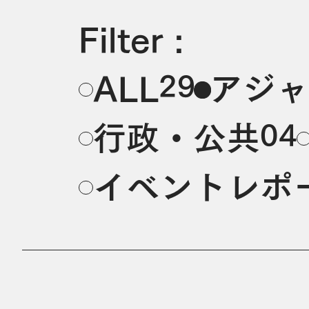
Filter :
29
ALL
アジャ
04
行政・公共
イベントレポ