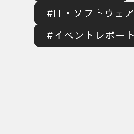
届けた、ランチ
#IT・ソフトウェ
スポンサーの
#イベントレポー
側【イベントレ
ート】
【社内ハッカソン】Figma Makeで、デザイナー✕エンジニア協働の爆速プロトタイ