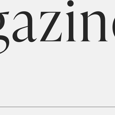
g
a
z
i
n