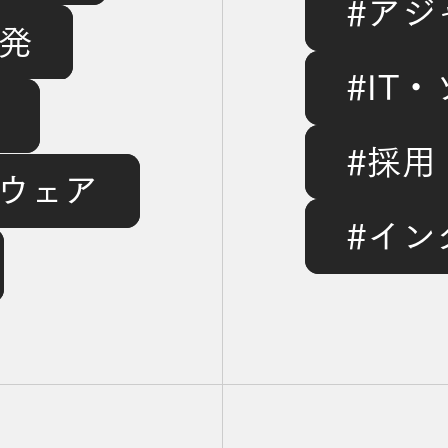
」
#アジ
抽象
発
#IT
の
プロ
#採用
けた開
トウェア
#イン
ショッ
る
“何をどう創るか”を技術で導く。社会を動かす