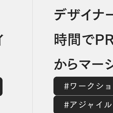
デザイナ
時間でP
イ
からマー
#ワークシ
完遂。AI
で
#アジャイ