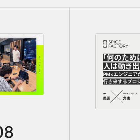
sor」で“職種の壁”が溶けた開発ワークショップの詳細を見る
「何のために」が見えると、人は動き出す。PM
08