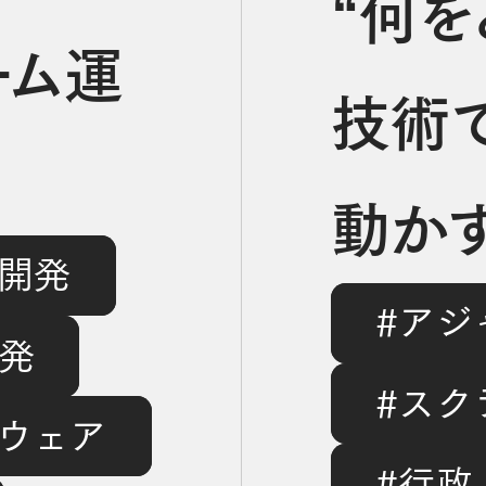
“何を
ーム運
技術
動か
ル開発
Ops」
#アジ
リー
発
#スク
葛藤
トウェア
#行政