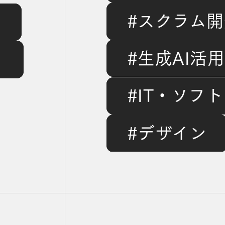
「Cursor
#スクラム開
ア
で“職種
裏
#生成AI活用
ト
壁”が溶
ポ
#IT・ソフ
#デザイン
発ワーク
プ
ピング＆ピッチをしてみたの詳細を見る
デザイナーが取り組むチーム運営「DesignOps」とは？の詳細を見