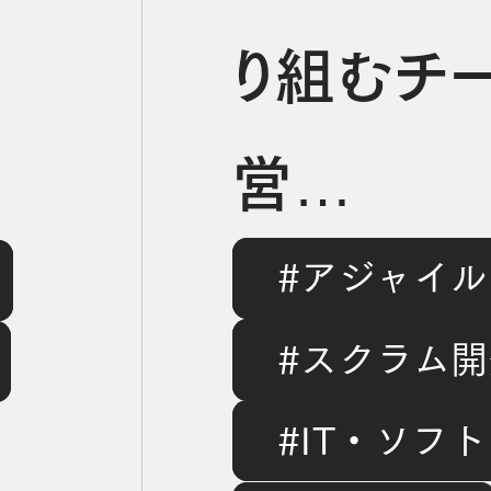
り組むチ
営
ザ
#アジャイ
「Design
ジ
#スクラム開
とは？
速
#IT・ソフ