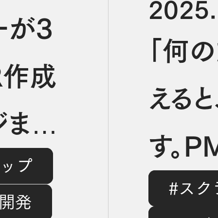
2025.
ーが3
「何
R作成
えると
ジまで
す。P
ョップ
ツール
#スク
アが語
ル開発