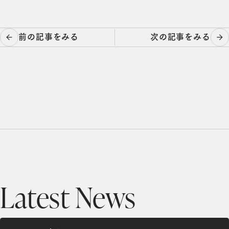
投
前の記事をみる
次の記事をみる
稿
ナ
ビ
ゲ
ー
シ
ョ
ン
Latest News