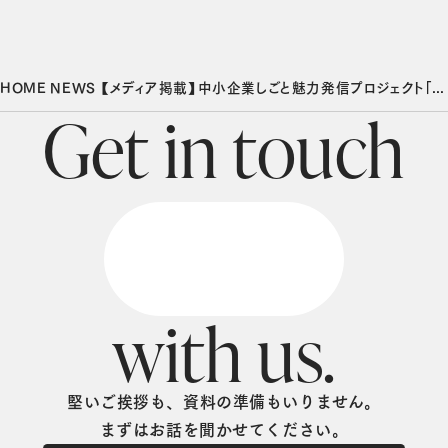
HOME
NEWS
【メディア掲載】中小企業しごと魅力発信プロジェクト「東京カイシャハッケン伝！」2024年6月号に掲載いただきました
G
e
t
i
n
t
o
u
c
h
w
i
t
h
u
s
.
堅いご挨拶も、資料の準備もいりません。
まずはお話を聞かせてください。