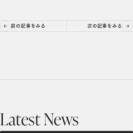
投
前の記事をみる
次の記事をみる
稿
ナ
ビ
ゲ
ー
シ
ョ
ン
Latest News