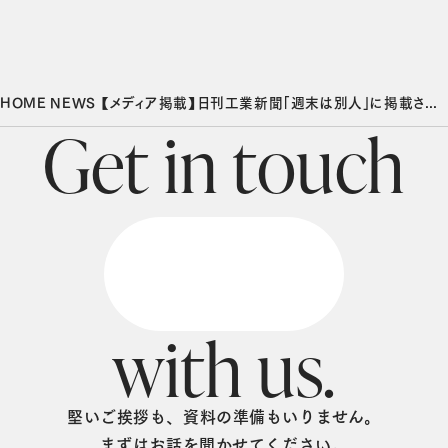
HOME
NEWS
【メディア掲載】日刊工業新聞「週末は別人」に掲載されました
G
e
t
i
n
t
o
u
c
h
w
i
t
h
u
s
.
堅いご挨拶も、資料の準備もいりません。
まずはお話を聞かせてください。