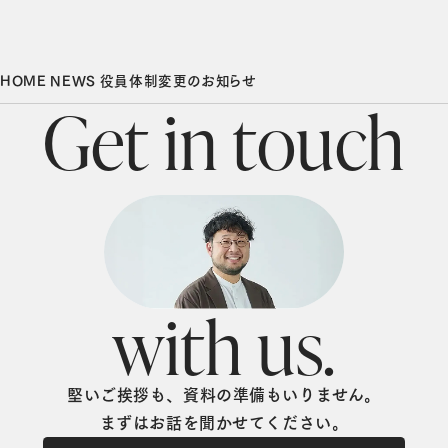
HOME
NEWS
役員体制変更のお知らせ
G
e
t
i
n
t
o
u
c
h
w
i
t
h
u
s
.
堅いご挨拶も、資料の準備もいりません。
まずはお話を聞かせてください。