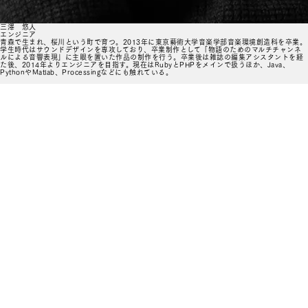
三澤 悠人
エンジニア
青森で生まれ、桜川という町で育つ。2013年に東京藝術大学音楽学部音楽環境創造科を卒業。
学生時代はサウンドデザインを専攻しており、卒業制作として「物語のためのマルチチャンネ
ルによる音響表現」に主眼を置いた作品の制作を行う。卒業後は雑誌の編集アシスタントを経
た後、2014年よりエンジニアを目指す。現在はRubyとPHPをメインで扱うほか、Java、
PythonやMatlab、Processingなどにも触れている。