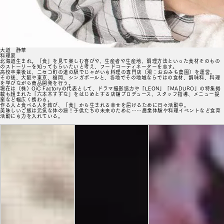
大道 静華
料理家
北海道生まれ。「食」を見て楽しむ喜びや、生産者や生産地、調理方法といった食材そのもの
のストーリーを知ってもらいたいと考え、フードコーディネーターを志す。
高校卒業後は、ニセコ町の道の駅でじゃがいも料理の専門店（現：おおみち農園）を運営。
その後、大阪や東京、福岡、シンガポールと、各地でその地域ならではの食材、調味料、料理
を学びながら商品開発を行う。
現在は（株）OiC Factoryの代表として、ドラマ撮影協力や「LEON」「MADURO」の特集掲
載も組まれた「六本木すずな」をはじめとする店舗プロデュース、スタッフ指導、メニュー提
案など幅広く携わる。
作る人と食べる人を結び、「食」から生まれる幸せを届けるために日々活動中。
美味しいご飯は元気な体の源！子供たちの未来のために……農業体験や料理イベントなど食育
活動にも力を入れている。