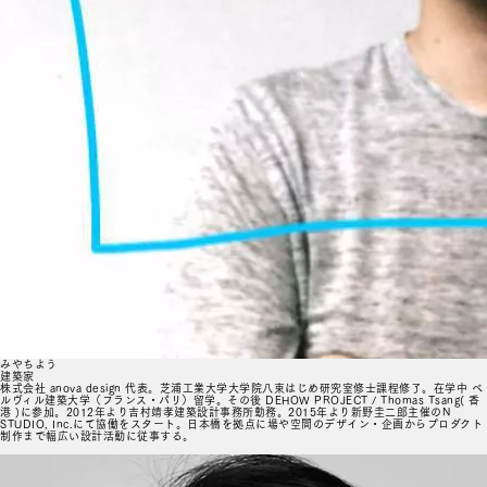
みやちよう
建築家
株式会社 anova design 代表。芝浦工業大学大学院八束はじめ研究室修士課程修了。在学中 ベ
ルヴィル建築大学（フランス・パリ）留学。その後 DEHOW PROJECT / Thomas Tsang( 香
港 )に参加。2012年より吉村靖孝建築設計事務所勤務。2015年より新野圭二郎主催のN
STUDIO, Inc.にて協働をスタート。日本橋を拠点に場や空間のデザイン・企画からプロダクト
制作まで幅広い設計活動に従事する。