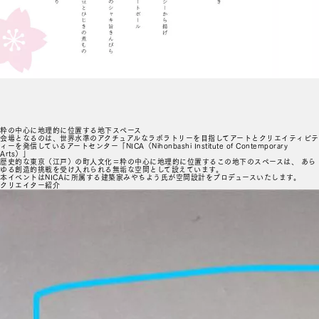
粋の中心に地理的に位置する地下スペース
会場となるのは、世界水準のアクチュアルなラボラトリーを目指してアートとクリエイティビテ
ィーを発信しているアートセンター「NICA（Nihonbashi Institute of Contemporary
Arts）」
歴史的な東京（江戸）の町人文化＝粋の中心に地理的に位置するこの地下のスペースは、 あら
ゆる創造的挑戦を受け入れられる無垢な空間として設えています。
本イベントはNICAに所属する建築家みやちよう氏が空間設計をプロデュースいたします。
クリエイター紹介