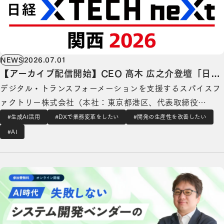
NEWS
2026.07.01
【アーカイブ配信開始】CEO 高木 広之介登壇「日経
デジタル・トランスフォーメーションを支援するスパイスフ
クロステックNEXT 関西 2026」ITレガシー問題特別
ァクトリー株式会社（本社：東京都港区、代表取締役
講演
CEO：高木 広之介）は、2026年6月11日に開催された「日
#生成AI活用
#DXで業務変革をしたい
#開発の生産性を改善したい
経クロステックNEXT 関西 2026」にて、代表取締役CEO
#AI
高木 広之介が登壇した特別講演のアーカイブ配信が期間限
【セミナー開催】AI時代に失敗しない、システム開発ベンダーの選定基準を徹底解説の詳細を
定で開始したことをお知らせします。 …