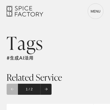
MENU
T
a
g
s
#生成AI活用
Related Service
1 / 2