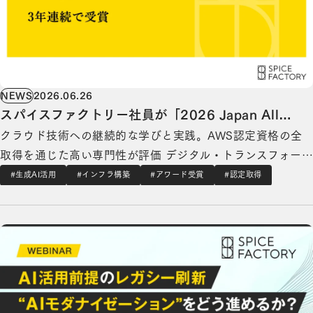
NEWS
2026.06.26
スパイスファクトリー社員が「2026 Japan All
クラウド技術への継続的な学びと実践。AWS認定資格の全
AWS Certifications Engineers」を3年連続で受賞
取得を通じた高い専門性が評価 デジタル・トランスフォー
メーションを支援するスパイスファクトリー株式会社（本
#生成AI活用
#インフラ構築
#アワード受賞
#認定取得
社：東京都港区、代表取締役CEO：高木 広之介、以下「当
【セミナー開催】AI活用前提のレガシー刷新“AIモダナイゼーション”をどう進めるか？の詳細
社」） の社員が、アマゾン ウェブ サービス（以下、
AWS）より、AWS認定資格をすべて取得してい…