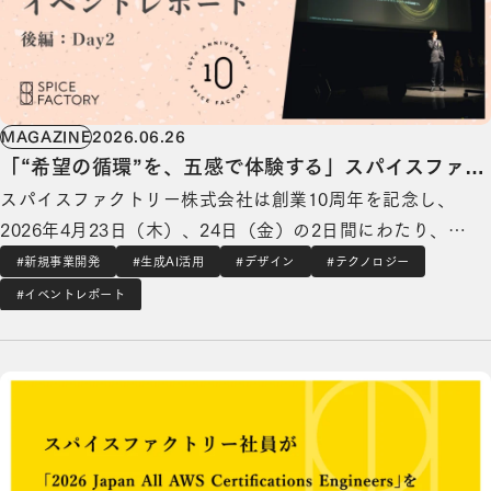
MAGAZINE
2026.06.26
「“希望の循環”を、五感で体験する」スパイスファク
スパイスファクトリー株式会社は創業10周年を記念し、
トリー10周年イベントレポート【後編：Day2】
2026年4月23日（木）、24日（金）の2日間にわたり、
「10th Anniversary Event」を開催しました。Day2は、取
#新規事業開発
#生成AI活用
#デザイン
#テクノロジー
引先やパートナー企業など、社外のステークホルダーを招い
#イベントレポート
て実施。 会場では、没入型（イマーシブ）イベントをはじ
スパイスファクトリー社員が「2026 Japan All AWS Certifications Engineers」を3年
め、「希望の循環マ…