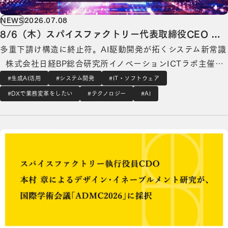
NEWS
2026.07.08
8/6（木）スパイスファクトリー代表取締役CEO 高
多重下請け構造に終止符。AI駆動開発が拓くシステム新常識
木 広之介登壇。日経BP主催「AI Foresight 2026
株式会社日経BP総合研究所イノベーションICTラボ主催
Summer」
「AI Foresight 2026 Summer」 デジタル・トランスフォー
#生成AI活用
#システム開発
#IT・ソフトウェア
メーションを⽀援するスパイスファクトリー株式会社（本
#DXで業務変革をしたい
#テクノロジー
#AI
社：東京都港区、代表取締役CEO：高木 広之介、以下「当
スパイスファクトリー執行役員CDO 本村 章によるデザイン・イネーブルメント研究が、国際学
社」 …