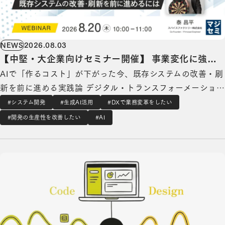
NEWS
2026.08.03
【中堅・大企業向けセミナー開催】 事業変化に強い
AIで「作るコスト」が下がった今、既存システムの改善・刷
システムへ、「AI駆動開発」をどう組み込むか
新を前に進める実践論 デジタル・トランスフォーメーショ
ンを支援するスパイスファクトリー株式会社（本社：東京都
#システム開発
#生成AI活用
#DXで業務変革をしたい
港区、代表取締役CEO：高木 広之介、以下「当社」） は、
#開発の生産性を改善したい
#AI
2026年7月より9月にかけて3回にわたり、無料のWebセミナ
【メディア掲載】ITmediaに、取締役CTO 服部 省治のインタビュー記事が掲載されましたの
ーを開催します。 第2…