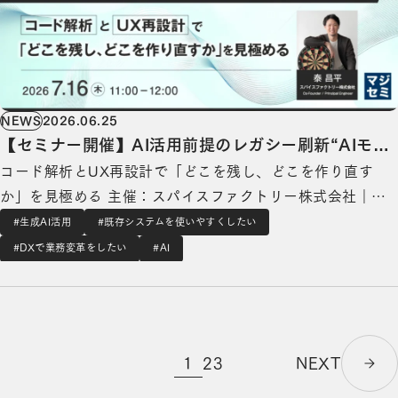
NEWS
2026.06.25
【セミナー開催】AI活用前提のレガシー刷新“AIモダ
コード解析とUX再設計で「どこを残し、どこを作り直す
ナイゼーション”をどう進めるか？
か」を見極める 主催：スパイスファクトリー株式会社｜協
力：マジセミ株式会社 デジタル・トランスフォーメーショ
#生成AI活用
#既存システムを使いやすくしたい
ンを支援するスパイスファクトリー株式会社（本社：東京都
#DXで業務変革をしたい
#AI
港区、代表取締役CEO：高木 広之介、以下「当社」） は、
2026年7月から9月にかけて3回に…
1
2
3
NEXT