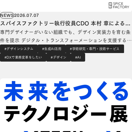
NEWS
2026.07.07
スパイスファクトリー執行役員CDO 本村 章によるデ
専門デザイナーがいない組織でも、デザイン実装力を育む条
ザイン・イネーブルメント研究が、国際学術会議
件を提示 デジタル・トランスフォーメーションを支援する
「ADMC2026」に採択
スパイスファクトリー株式会社（本社：東京都港区、代表取
#デザインシステム
#生成AI活用
#学術研究・専門・技術サービス
締役CEO：高木 広之介、以下「当社」） は、執行役員
#DXで業務変革をしたい
#デザイン
#AI
CDO（Chief Design Officer / 最高デザイン責任者）本村
【アーカイブ配信開始】CEO 高木 広之介登壇「日経クロステックNEXT 関西 2026」ITレ
章によるDesig…