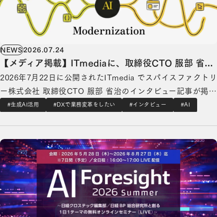
NEWS
2026.07.24
【メディア掲載】ITmediaに、取締役CTO 服部 省治
2026年7月22日に公開されたITmedia でスパイスファクトリ
のインタビュー記事が掲載されました
ー株式会社 取締役CTO 服部 省治のインタビュー記事が掲
載されました。 “生成AIを導入したものの、PoC止まりで成
#生成AI活用
#DXで業務変革をしたい
#インタビュー
#AI
果につながらない。” 多くの企業が直面するこの課題を乗り
8/6（木）スパイスファクトリー代表取締役CEO 高木 広之介登壇。日経BP主催「AI Foresight
越えるには、AIに任せる領域と、人が判断・検証する領域を
明確に分けること…