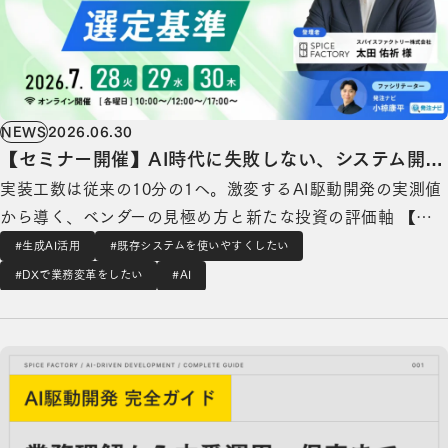
NEWS
2026.06.30
【セミナー開催】AI時代に失敗しない、システム開発
実装工数は従来の10分の1へ。激変するAI駆動開発の実測値
ベンダーの選定基準を徹底解説
から導く、ベンダーの見極め方と新たな投資の評価軸 【参
加費無料】AI時代の「正しい投資先」を見極める実践的なノ
#生成AI活用
#既存システムを使いやすくしたい
ウハウを一気通貫で解説する デジタル・トランスフォーメ
#DXで業務変革をしたい
#AI
ーションを⽀援するスパイスファクトリー株式会社（本社：
AI駆動開発 完全ガイド｜業務理解から本番運用・保守まで、失敗しない進め方の詳細を見る
東京都港区、代表取締役CEO：高…