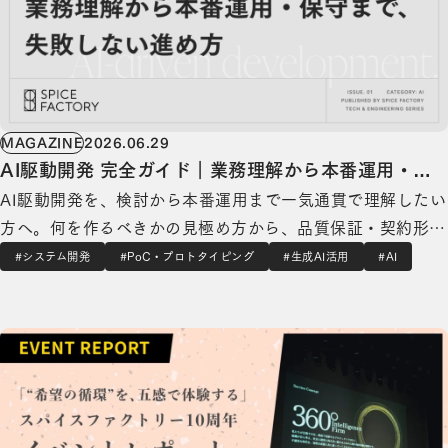
MAGAZINE
2026.06.29
AI駆動開発 完全ガイド｜業務理解から本番運用・保
AI駆動開発を、検討から本番運用まで一気通貫で理解したい
守まで、失敗しない進め方
方へ。何を作るべきかの見極め方から、品質保証・契約形
態・社内説明の材料まで、実務で必要な論点を一本にまとめ
#システム開発
#PoC・プロトタイピング
#生成AI活用
#AI
ました。 このガイドは、新規事業責任者、PdM、CTO、DX
「“希望の循環”を、五感で体験する」スパイスファクトリー10周年イベントレポート【後編：Da
推進・情報システム部門など、AIの開発スピードを事業成果
につなげたい方を想定しています。AI…